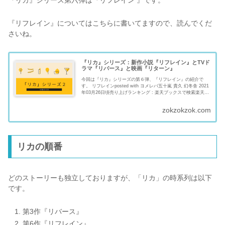
『リフレイン』についてはこちらに書いてますので、読んでくだ
さいね。
『リカ』シリーズ：新作小説『リフレイン』とTVド
ラマ『リバース』と映画『リターン』
今回は『リカ』シリーズの第６弾、『リフレイン』の紹介で
す。 リフレインposted with ヨメレバ五十嵐 貴久 幻冬舎 2021
年03月26日頃売り上げランキング : 楽天ブックスで検索楽天
koboで検索Amazonで検索Kindleで...
zokzokzok.com
リカの順番
どのストーリーも独立しておりますが、「リカ」の時系列は以下
です。
第3作『リバース』
第6作『リフレイン』