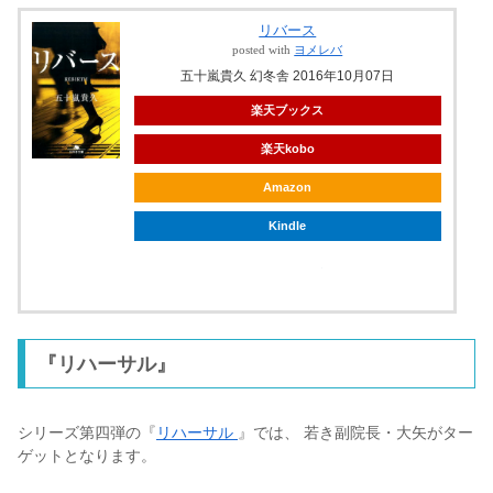
リバース
posted with
ヨメレバ
五十嵐貴久 幻冬舎 2016年10月07日
楽天ブックス
楽天kobo
Amazon
Kindle
ebookjapan
『リハーサル』
シリーズ第四弾の『
リハーサル
』では、 若き副院長・大矢がター
ゲットとなります。