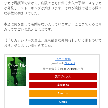
リカは看護師ですから、病院でともに働く大矢の手術ミスをリカ
が発見し、ストーキングが始まります。それが病院で起こる様々
な事故の初まりでした。
本当に何を言っても聞かない人っていますが、ここまでくるとリ
カってすごいと思えるほどです。
【「リカ」シリーズ史上、最も酸鼻な幕切れ】という帯もついて
おり、少し悲しい幕引きでした。
リハーサル
posted with
ヨメレバ
五十嵐貴久 幻冬舎 2019年02月
楽天ブックス
楽天kobo
Amazon
Kindle