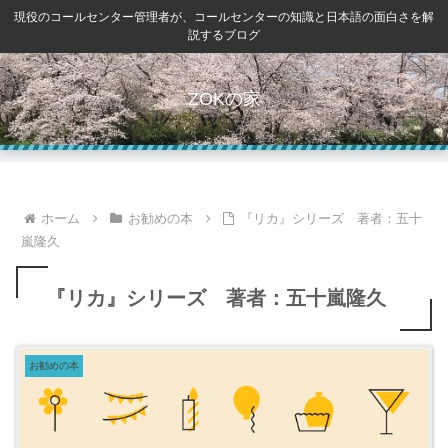
現役のコールセンター管理者が、コールセンターの知識と日本語の面白さを解
説するブログ
ZOKの家
ホーム
お勧めの本
『リカ』シリーズ 著者：五十
嵐隆久
『リカ』シリーズ 著者：五十嵐隆久
お勧めの本