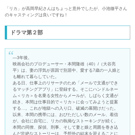
「リカ」が高岡早紀さんはちょっと意外でしたが、小池徹平さん
のキャスティングは良いですね！
ドラマ第２部
―3年後。
映画会社のプロデューサー・本間隆雄（40）/（大谷亮
平）は、妻の浮気が原因で別居中、愛する7歳の一人娘と
も離れて暮らしていた。
ある日、仕事上のリサーチのため「メールで文通ができ
るマッチングアプリ」に登録する。そこにハンドルネー
ム＜リカ＞を名乗る女性からメールが。しばらく文通が
続き、本間は仕事目的で＜リカ＞に会ってみようと提案
する…。これが地獄への入り口、破滅の幕開けだった。
以来、本間の携帯には、おびただしい数のメール、着信
が。会社に自宅に、リカの執拗なストーキングが続く。
本間の同僚、探偵、刑事、そして妻と娘と周囲を巻き込
んだ壮絶なストーリーは、予想外の結末を迎えることに