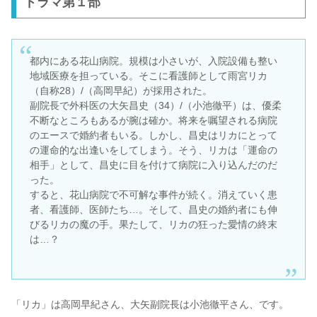
ドラマ第１部
都内にある花山病院。規模は小さいが、入院設備も整い
地域医療を担っている。そこに看護師として雨宮リカ
（自称28）/（高岡早紀）が採用された。
副院長で外科医の大矢昌史（34）/（小池徹平）は、優柔
不断なところもあるが腕は確か。将来を嘱望される病院
のエースで婚約者もいる。しかし、昌史はリカにとって
の運命的な出逢いをしてしまう。そう、リカは「運命の
相手」として、昌史に目を付けて病院に入り込んだのだ
った。
すると、花山病院で不可解な事件が続く。消えていく患
者、看護師、医師たち…。そして、昌史の婚約者にも伸
びるリカの魔の手。果たして、リカの狂った愛情の終末
は…？
「リカ」は高岡早紀さん、大矢副院長は小池徹平さん、です。