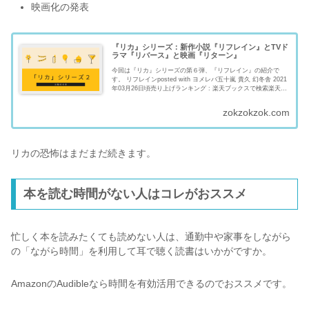
映画化の発表
『リカ』シリーズ：新作小説『リフレイン』とTVド
ラマ『リバース』と映画『リターン』
今回は『リカ』シリーズの第６弾、『リフレイン』の紹介で
す。 リフレインposted with ヨメレバ五十嵐 貴久 幻冬舎 2021
年03月26日頃売り上げランキング : 楽天ブックスで検索楽天
koboで検索Amazonで検索Kindleで...
zokzokzok.com
リカの恐怖はまだまだ続きます。
本を読む時間がない人はコレがおススメ
忙しく本を読みたくても読めない人は、通勤中や家事をしながら
の「ながら時間」を利用して耳で聴く読書はいかがですか。
AmazonのAudibleなら時間を有効活用できるのでおススメです。