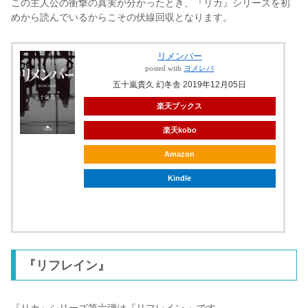
この主人公の衝撃の真実が分かったとき、『リカ』シリーズを初
めから読んでいるからこその伏線回収となります。
リメンバー
posted with
ヨメレバ
五十嵐貴久 幻冬舎 2019年12月05日
楽天ブックス
楽天kobo
Amazon
Kindle
ebookjapan
『リフレイン』
『リカ』シリーズ第六弾は『リフレイン 』です。