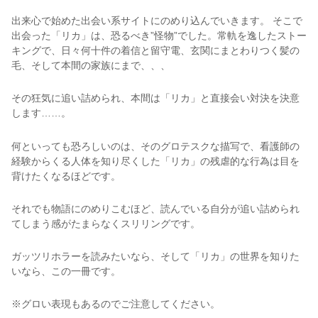
出来心で始めた出会い系サイトにのめり込んでいきます。 そこで
出会った「リカ」は、恐るべき”怪物”でした。常軌を逸したストー
キングで、日々何十件の着信と留守電、玄関にまとわりつく髪の
毛、そして本間の家族にまで、、、
その狂気に追い詰められ、本間は「リカ」と直接会い対決を決意
します……。
何といっても恐ろしいのは、そのグロテスクな描写で、看護師の
経験からくる人体を知り尽くした「リカ」の残虐的な行為は目を
背けたくなるほどです。
それでも物語にのめりこむほど、読んでいる自分が追い詰められ
てしまう感がたまらなくスリリングです。
ガッツリホラーを読みたいなら、そして「リカ」の世界を知りた
いなら、この一冊です。
※グロい表現もあるのでご注意してください。