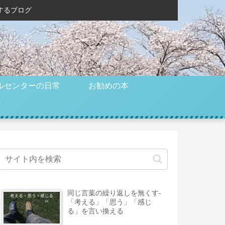
するブログ
ルセンターの日常
お勧めの本
同じ言葉の繰り返しを無くす-
「考える」「思う」「感じ
る」を言い換える