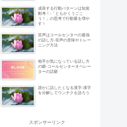
成長する行動パターンは知覚
動考！-「ともかくうごこ
う！」の思考で行動量を増や
す！
笑声はコールセンターの最強
の話し方-笑声の意味やトレー
ニング方法
相手が気になっている話し方
の癖-コールセンターオペレー
ターの話癖
誰かに話したくなる漢字-漢字
を分解してウンチクを語ろう
スポンサーリンク