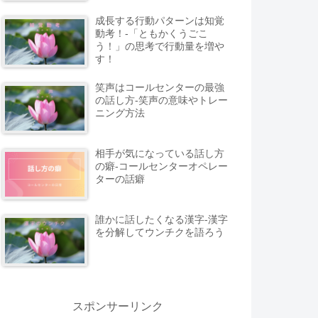
成長する行動パターンは知覚
動考！-「ともかくうごこ
う！」の思考で行動量を増や
す！
笑声はコールセンターの最強
の話し方-笑声の意味やトレー
ニング方法
相手が気になっている話し方
の癖-コールセンターオペレー
ターの話癖
誰かに話したくなる漢字-漢字
を分解してウンチクを語ろう
スポンサーリンク