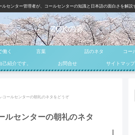
ールセンター管理者が、コールセンターの知識と日本語の面白さを解説
ZOKの家
で働く
言葉
話のネタ
コー
自己紹介です。
お問合せ
サイトマップ
ら-コールセンターの朝礼のネタをどうぞ
コールセンターの朝礼のネタ