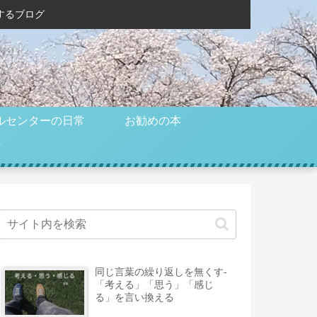
するブログ
ルセンターの日常
お勧めの本
同じ言葉の繰り返しを無くす-
「考える」「思う」「感じ
る」を言い換える