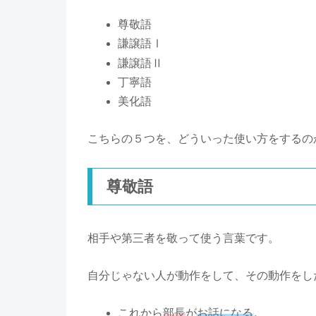
尊敬語
謙譲語Ⅰ
謙譲語Ⅱ
丁寧語
美化語
こちらの５つを、どういった使い方をするの
尊敬語
相手や第三者を敬って使う言葉です。
自分じゃない人が動作をして、その動作をし
これから
部長
が
お話になる
。