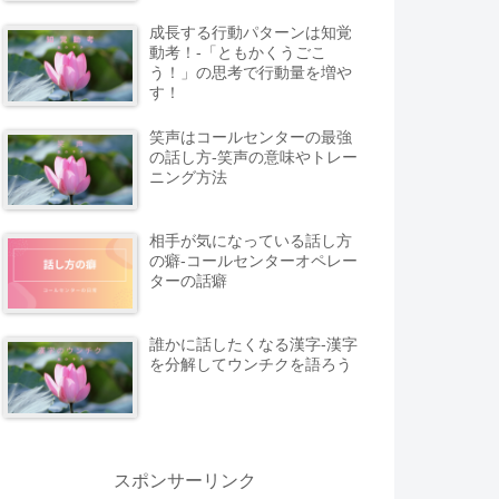
成長する行動パターンは知覚
動考！-「ともかくうごこ
う！」の思考で行動量を増や
す！
笑声はコールセンターの最強
の話し方-笑声の意味やトレー
ニング方法
相手が気になっている話し方
の癖-コールセンターオペレー
ターの話癖
誰かに話したくなる漢字-漢字
を分解してウンチクを語ろう
スポンサーリンク