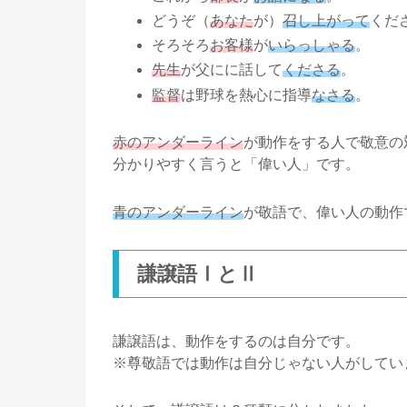
どうぞ（
あなた
が）
召し上がって
くだ
そろそろ
お客様
が
いらっしゃる
。
先生
が父にに話して
くださる
。
監督
は野球を熱心に指導
なさる
。
赤のアンダーライン
が動作をする人で敬意の
分かりやすく言うと「偉い人」です。
青のアンダーライン
が敬語で、偉い人の動作
謙譲語ⅠとⅡ
謙譲語は、動作をするのは自分です。
※尊敬語では動作は自分じゃない人がしてい