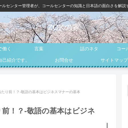
ールセンター管理者が、コールセンターの知識と日本語の面白さを解説
ZOKの家
で働く
言葉
話のネタ
コー
自己紹介です。
お問合せ
サイトマップ
当たり前！？-敬語の基本はビジネスマナーの基本
前！？-敬語の基本はビジネ