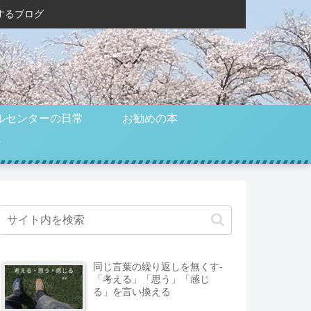
するブログ
ルセンターの日常
お勧めの本
同じ言葉の繰り返しを無くす-
「考える」「思う」「感じ
る」を言い換える